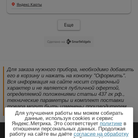
Яндекс Карты
Еще
Сделано на
Для заказа нужного прибора, необходимо добавить
его в корзину и нажать на конопку "Оформить".
Вся информация на сайте носит справочный
характер и не является публичной офертой,
определяемой положениями статьи 437 гк рф.,
технические параметры и комплект поставки
товара могут быть изменены производителем
без предварительного уведомления!
Для улучшения работы мы можем собирать
данные, используя cookies и сервис
Яндекс.Метрика. Это соответствует
политике
в
2009-2026 © ЭлектроПрогресс -
отношении персональных данных. Продолжая
работу на сайте вы даёте
согласие на обработку
Электротехническое оборудование