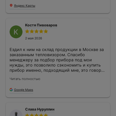
транспортом, оплата по высланному счёту на
Яндекс Карты
реквизиты нашей компании.
Костя Пивоваров
2 мая 2026
Ездил к ним на склад продукции в Москве за
заказанным тепловизором. Спасибо
менеджеру за подбор прибора под мои
нужды, это позволило сэкономить и купить
прибор именно, подходящий мне, это говорит
о их клинтоориентированности и готовности
Читать полностью
работать индивидуально. После проверки
прибора убедился в его исправности,
Google Maps
имеется гарантия, все документы в порядке.
Слава Нуруллин