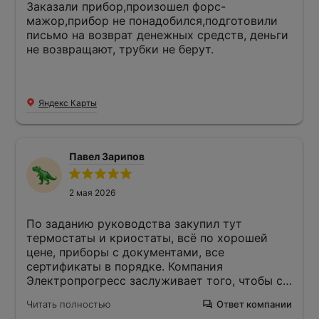
Заказали прибор,произошел форс-
мажор,прибор не понадобился,подготовили
письмо на возврат денежных средств, деньги
не возвращают, трубки не берут.
Яндекс Карты
Павел Зарипов
2 мая 2026
По заданию руководства закупил тут
термостаты и криостаты, всё по хорошей
цене, приборы с документами, все
сертификаты в порядке. Компания
Электропрогресс заслуживает того, чтобы с
ней работать на регулярной основе. Доставку
Читать полностью
Ответ компании
приборов произвели быстро своим