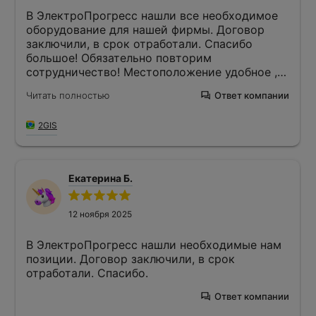
В ЭлектроПрогресс нашли все необходимое
оборудование для нашей фирмы. Договор
заключили, в срок отработали. Спасибо
большое! Обязательно повторим
сотрудничество! Местоположение удобное ,
есть офис в Курске и в Москве , ребята
Читать полностью
Ответ компании
работают быстро и качественно!
2GIS
Екатерина Б.
12 ноября 2025
В ЭлектроПрогресс нашли необходимые нам
позиции. Договор заключили, в срок
отработали. Спасибо.
Ответ компании