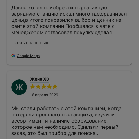
Давно хотел приобрести портативную
зарядную станцию,искал много где,сравнивал
цены,в итоге понравился выбор и ценник на
сайте этой компании.Пообщался в чате с
менеджером,согласовал покупку,сделал
оплату и получил доставкой в полной
Читать полностью
сохранности.Прибор работает чётко,реально
деланая покупка,мне понравилось.
Google Maps
Женя XD
18 апреля 2026
Мы стали работать с этой компанией, когда
потеряли прошлого поставщика, изучили
ассортимент и наличие оборудование,
которое нам необходимо. Сделали первый
заказ, это был прибор для поиска