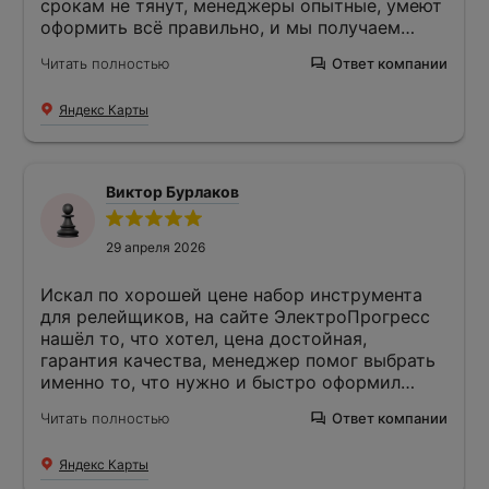
срокам не тянут, менеджеры опытные, умеют
оформить всё правильно, и мы получаем
именно то, что заказывали.
Читать полностью
Ответ компании
Яндекс Карты
Виктор Бурлаков
29 апреля 2026
Искал по хорошей цене набор инструмента
для релейщиков, на сайте ЭлектроПрогресс
нашёл то, что хотел, цена достойная,
гарантия качества, менеджер помог выбрать
именно то, что нужно и быстро оформил
покупку. Я сразу оплатил и получил доставку
Читать полностью
Ответ компании
курьером, при нём распаковал и всё
проверил, нормально всё, покупкой доволен.
Яндекс Карты