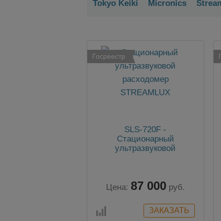
Tokyo Keiki
Micronics
Strea
Госреестр
SLS-720F -
Стационарный
ультразвуковой
расходомер STREAMLUX
87 000
Цена:
руб.