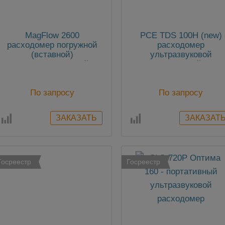
MagFlow 2600
PCE TDS 100H (new)
расходомер погружной
расходомер
(вставной)
ультразвуковой
электромагнитный
накладной
По запросу
По запросу
Госреестр
Госреестр