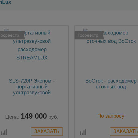
mLux
Госреестр
Госреестр
SLS-720P Эконом -
ВоСток - расходомер
портативный
сточных вод
ультразвуковой
расходомер
149 000
По запросу
Цена:
руб.