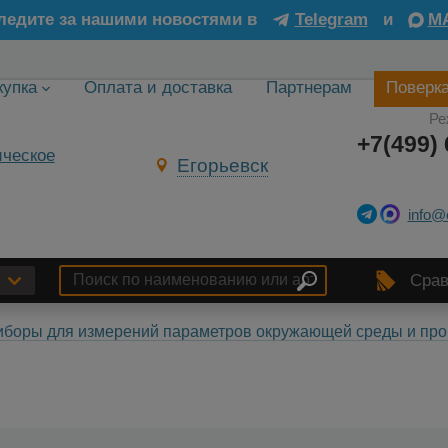
ледите за нашими новостями в
Telegram
и
M
купка
Оплата и доставка
Партнерам
Поверк
Ре
+7(499) 
Егорьевск
info@
Срав
боры для измерений параметров окружающей среды и про