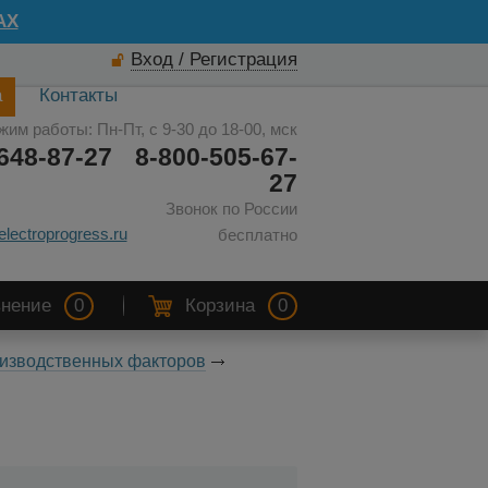
AX
Вход / Регистрация
а
Контакты
жим работы: Пн-Пт, с 9-30 до 18-00, мск
648-87-27
8-800-505-67-
27
Звонок по России
electroprogress.ru
бесплатно
нение
0
Корзина
0
изводственных факторов