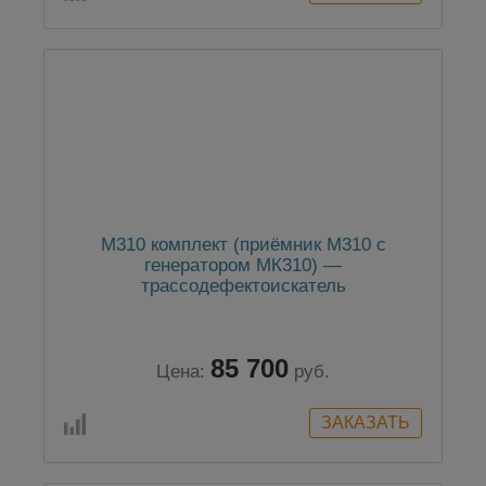
М310 комплект (приёмник М310 с
генератором MК310) —
трассодефектоискатель
85 700
Цена:
руб.