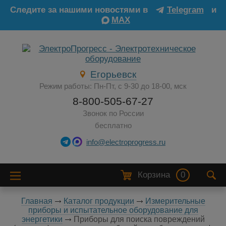
Следите за нашими новостями в
Telegram
и
MAX
Егорьевск
Режим работы: Пн-Пт, с 9-30 до 18-00, мск
8-800-505-67-27
Звонок по России
бесплатно
info@electroprogress.ru
Корзина
0
Главная
Каталог продукции
Измерительные
приборы и испытательное оборудование для
энергетики
Приборы для поиска повреждений