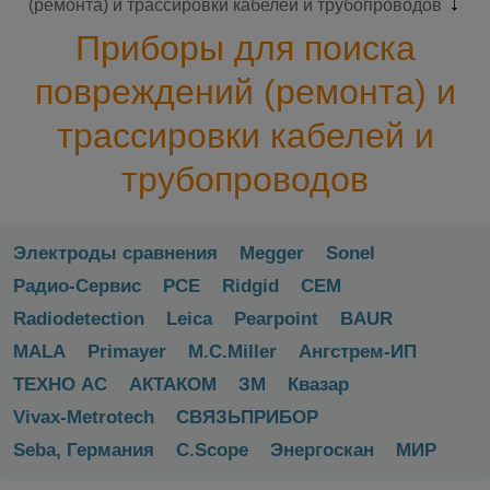
(ремонта) и трассировки кабелей и трубопроводов
Приборы для поиска
повреждений (ремонта) и
трассировки кабелей и
трубопроводов
Электроды сравнения
Megger
Sonel
Радио-Сервис
PCE
Ridgid
CEM
Radiodetection
Leica
Pearpoint
BAUR
MALА
Primayer
M.C.Miller
Ангстрем-ИП
ТЕХНО АС
АКТАКОМ
ЗМ
Квазар
Vivax-Metrotech
СВЯЗЬПРИБОР
Seba, Германия
C.Scope
Энергоскан
МИР