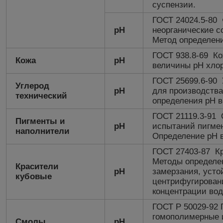
суспензии.
ГОСТ 24024.5-80
pH
неорганические 
Метод определени
ГОСТ 938.8-69 Ко
Кожа
рН
величины рН хло
ГОСТ 25699.6-90 
Углерод
рН
для производств
технический
определения рН в
ГОСТ 21119.3-91
Пигменты и
рН
испытаний пигмен
наполнители
Определение рН в
ГОСТ 27403-87 Кр
Методы определе
Красители
рН
замерзания, усто
кубовые
центрифугирован
концентрации вод
ГОСТ Р 50029-92
гомополимерные 
Смолы
рН