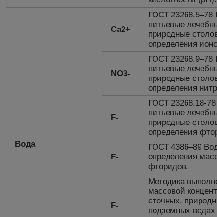
ГОСТ 23268.5–78
питьевые лечебны
Ca2+
природные столо
определения ионо
ГОСТ 23268.9–78
питьевые лечебны
NO3-
природные столо
определения нитр
ГОСТ 23268.18-7
питьевые лечебны
F-
природные столо
определения фто
Вода
ГОСТ 4386–89 Во
F-
определения мас
фторидов.
Методика выполн
массовой концен
сточных, природн
F-
подземных водах