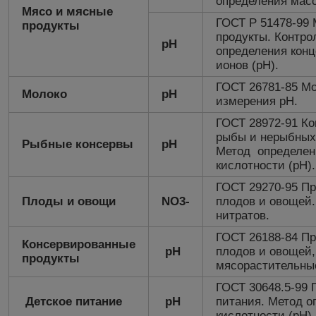
определения мас
Мясо и мясные
ГОСТ Р 51478-99
продукты
продукты. Контро
рН
определения кон
ионов (рН).
ГОСТ 26781-85 Мо
Молоко
рН
измерения рН.
ГОСТ 28972-91 Ко
рыбы и нерыбных
Рыбные консервы
рН
Метод определен
кислотности (рН).
ГОСТ 29270-95 Пр
Плоды и овощи
NO3-
плодов и овощей
нитратов.
ГОСТ 26188-84 Пр
Консервированные
рН
плодов и овощей,
продукты
мясорастительны
ГОСТ 30648.5-99 
Детское питание
рН
питания. Метод о
кислотности (рН).