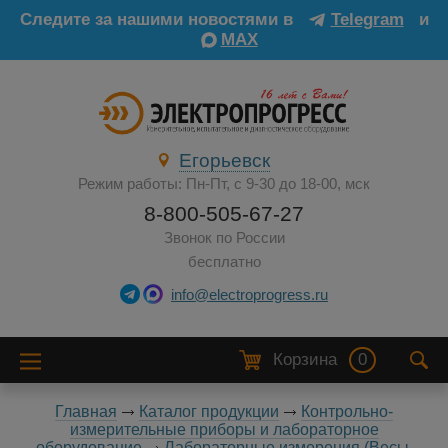
Следите за нашими новостями в
Telegram
и
MAX
Егорьевск
Режим работы: Пн-Пт, с 9-30 до 18-00, мск
8-800-505-67-27
Звонок по России
бесплатно
info@electroprogress.ru
Корзина
0
Главная
Каталог продукции
Контрольно-
измерительные приборы и лабораторное
оборудование
Лабораторные измерения (Весы,