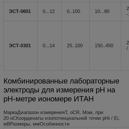
2
ЭСТ-0601
0...12
0..100
10...80
-
2
ЭСТ-0301
0...14
25..100
150..450
/
Комбинированные лабораторные
электроды для измерения рН на
рН-метре иономере ИТАН
МаркаДиапазон измеренияT, оСR, Мом, при
20 оСКоординаты изопотенциальной точки pHi / Ei,
мВРазмеры, ммОсобенности