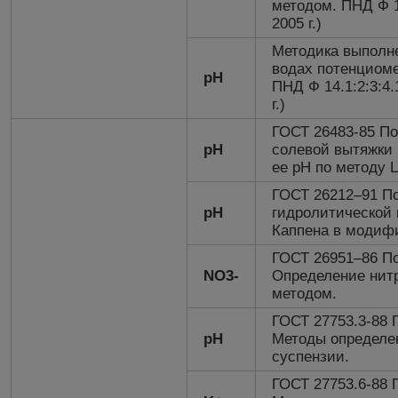
методом. ПНД Ф 14
2005 г.)
Методика выполн
водах потенциом
рН
ПНД Ф 14.1:2:3:4
г.)
ГОСТ 26483-85 По
рН
солевой вытяжки 
ее рН по методу
ГОСТ 26212–91 П
рН
гидролитической 
Каппена в модиф
ГОСТ 26951–86 П
NO3-
Определение нит
методом.
ГОСТ 27753.3-88 
рН
Методы определе
суспензии.
ГОСТ 27753.6-88 