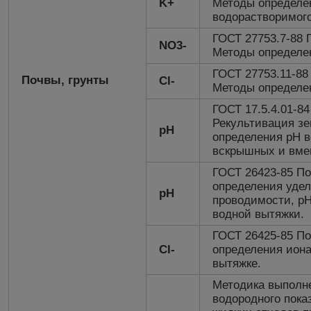
K+
Методы определе
водорастворимого
ГОСТ 27753.7-88 
NO3-
Методы определен
ГОСТ 27753.11-88
Почвы, грунты
Cl-
Методы определе
ГОСТ 17.5.4.01-8
Рекультивация зе
рН
определения рН 
вскрышных и вме
ГОСТ 26423-85 П
определения удел
рН
проводимости, рН
водной вытяжки.
ГОСТ 26425-85 П
Cl-
определения иона
вытяжке.
Методика выполн
водородного пока