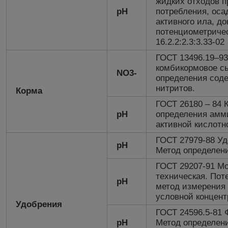
жидких отходов п
рН
потребления, оса
активного ила, д
потенциометриче
16.2.2:2.3:3.33-02
ГОСТ 13496.19–93
комбикормовое с
NO3-
определения соде
нитритов.
Корма
ГОСТ 26180 – 84 
рН
определения амми
активной кислотно
ГОСТ 27979-88 Уд
pH
Метод определени
ГОСТ 29207-91 Мо
техническая. Пот
pH
метод измерения
условной концент
Удобрения
ГОСТ 24596.5-81
pH
Метод определени