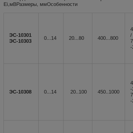
Ei,мВРазмеры, ммОсобенности
4
ЭС-10301
/
0...14
20...80
400...800
ЭС-10303
7
-
4
-
ЭС-10308
0...14
20..100
450..1000
7
-