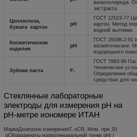
винилхлорида. О
экстракта.
ГОСТ 12523-77 Це
Целлюлоза,
рН
картон. Метод оп
бумага картон
водной вытяжки.
ГОСТ 29188.2-91 
Косметические
рН
косметические. М
изделия
водородного показ
ГОСТ 7983-99 Па
технические усл
Зубная паста
F-
Определение общ
средствах для чи
Стеклянные лабораторные
электроды для измерения рН на
pH-метре иономере ИТАН
МаркаДиапазон измеренияT, оСR, Мом, при 20
оСКоординаты изопотенциальной точки pHi /