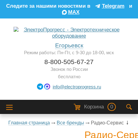
Следите за нашими новостями в
Telegram
и
MAX
Егорьевск
Режим работы: Пн-Пт, с 9-30 до 18-00, мск
8-800-505-67-27
Звонок по России
бесплатно
info@electroprogress.ru
Корзина
0
Главная страница
Все бренды
Радио-Сервис
Радио-Сер