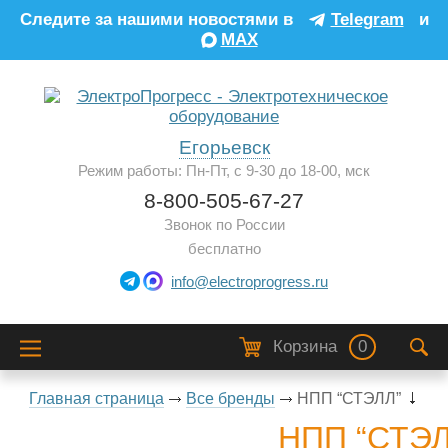
Следите за нашими новостями в
Telegram
и
MAX
Егорьевск
Режим работы: Пн-Пт, с 9-30 до 18-00, мск
8-800-505-67-27
Звонок по России
бесплатно
info@electroprogress.ru
Корзина
0
Главная страница
Все бренды
НПП “СТЭЛЛ”
НПП “СТЭЛ