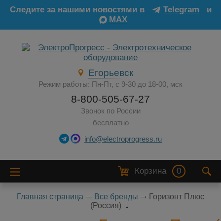
Следите за нашими новостями в
Telegram
и
MAX
Егорьевск
Режим работы: Пн-Пт, с 9-30 до 18-00, мск
8-800-505-67-27
Звонок по России
бесплатно
info@electroprogress.ru
Корзина
0
Главная страница
Все бренды
Горизонт Плюс
(Россия)