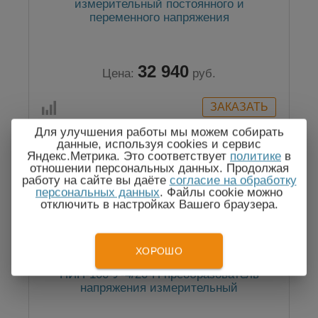
измерительный постоянного и
переменного напряжения
32 940
Цена:
руб.
Для улучшения работы мы можем собирать
данные, используя cookies и сервис
Яндекс.Метрика. Это соответствует
политике
в
отношении персональных данных. Продолжая
Госреестр
работу на сайте вы даёте
согласие на обработку
персональных данных
. Файлы cookie можно
отключить в настройках Вашего браузера.
ХОРОШО
ПИН-100-У-4/20-П преобразователь
напряжения измерительный