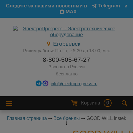
Следите за нашими новостями в
Telegram
и
MAX
Егорьевск
Режим работы: Пн-Пт, с 9-30 до 18-00, мск
8-800-505-67-27
Звонок по России
бесплатно
info@electroprogress.ru
Корзина
0
Главная страница
Все бренды
GOOD WILL Instek