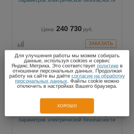
параметров электрической безопасности
240 730
Цена:
руб.
Для улучшения работы мы можем собирать
данные, используя cookies и сервис
Яндекс.Метрика. Это соответствует
политике
в
Госреестр
отношении персональных данных. Продолжая
работу на сайте вы даёте
согласие на обработку
персональных данных
. Файлы cookie можно
отключить в настройках Вашего браузера.
ХОРОШО
GPT-712003 — установка для проверки
параметров электрической безопасности