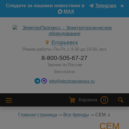
Следите за нашими новостями в
Telegram
и
MAX
Егорьевск
Режим работы: Пн-Пт, с 9-30 до 18-00, мск
8-800-505-67-27
Звонок по России
бесплатно
info@electroprogress.ru
Корзина
0
Главная страница
Все бренды
CEM
CEM