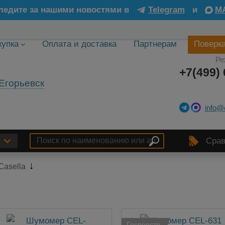
ледите за нашими новостями в
Telegram
и
M
купка
Оплата и доставка
Партнерам
Поверк
Ре
+7(499) 
Егорьевск
info@
Срав
Casella
Госреестр