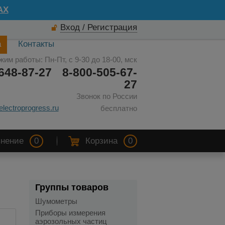
AX
Вход / Регистрация
а
Контакты
жим работы: Пн-Пт, с 9-30 до 18-00, мск
648-87-27
8-800-505-67-
27
Звонок по России
electroprogress.ru
бесплатно
нение
0
Корзина
0
Группы товаров
Шумометры
Приборы измерения
аэрозольных частиц