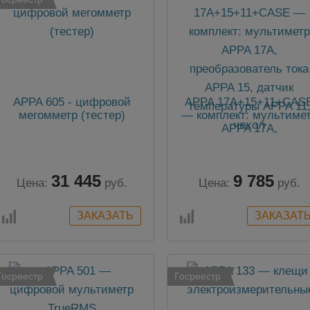
APPA 605 - цифровой
APPA 17A+15+11+CAS
мегомметр (тестер)
— комплект: мультиме
APPA 17A,
преобразователь тока
APPA 15, датчик
температуры APPA 11
31 445
9 785
чехол
Цена:
руб.
Цена:
руб.
Госреестр
Госреестр