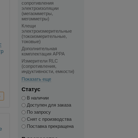
сопротивления
электроизоляции
(мегаомметры,
мегомметры)
Клещи
электроизмерительные
(токоизмерительные,
токовые)
E
Дополнительная
тр
комплектация APPA
Измерители RLC
(сопротивления,
индуктивности, емкости)
,
Показать еще
Статус
В наличии
Доступен для заказа
По запросу
Снят с производства
Поставка прекращена