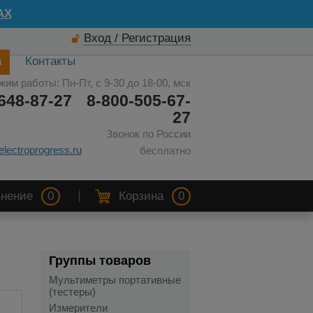
AX
Вход / Регистрация
а
Контакты
жим работы: Пн-Пт, с 9-30 до 18-00, мск
648-87-27
8-800-505-67-
27
Звонок по России
electroprogress.ru
бесплатно
нение
0
Корзина
0
Группы товаров
Мультиметры портативные
(тестеры)
Измерители