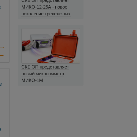
СКБ ЭП представляет
е
МИКО-12-25А - новое
поколение трехфазных
миллиомметров
СКБ ЭП представляет
новый микроомметр
МИКО-1М
е