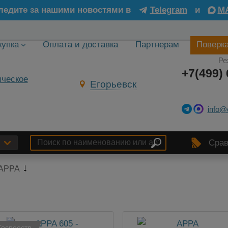
ледите за нашими новостями в
Telegram
и
M
купка
Оплата и доставка
Партнерам
Поверк
Ре
+7(499) 
Егорьевск
info@
Срав
APPA
Госреестр