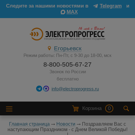
Следите за нашими новостями в
Telegram
и
MAX
Егорьевск
Режим работы: Пн-Пт, с 9-30 до 18-00, мск
8-800-505-67-27
Звонок по России
бесплатно
info@electroprogress.ru
Корзина
0
Главная страница
Новости
Поздравляем Вас с
наступающим Праздником - с Днем Великой Победы!