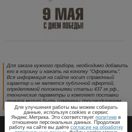
Для заказа нужного прибора, необходимо добавить
его в корзину и нажать на конопку "Оформить".
Вся информация на сайте носит справочный
характер и не является публичной офертой,
определяемой положениями статьи 437 гк рф.,
технические параметры и комплект поставки
товара могут быть изменены производителем
без предварительного уведомления!
Для улучшения работы мы можем собирать
данные, используя cookies и сервис
Яндекс.Метрика. Это соответствует
политике
в
2009-2026 © ЭлектроПрогресс -
отношении персональных данных. Продолжая
работу на сайте вы даёте
согласие на обработку
Электротехническое оборудование